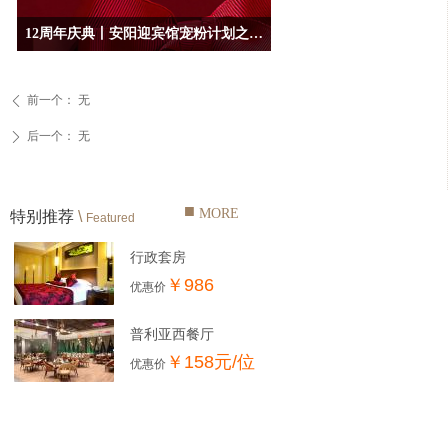
12周年庆典丨安阳迎宾馆宠粉计划之中餐篇~
前一个：
无
ꄴ
后一个：
无
ꄲ
■
MORE
特别推荐
\
Featured
行政套房
￥986
优惠价
普利亚西餐厅
￥158元/位
优惠价